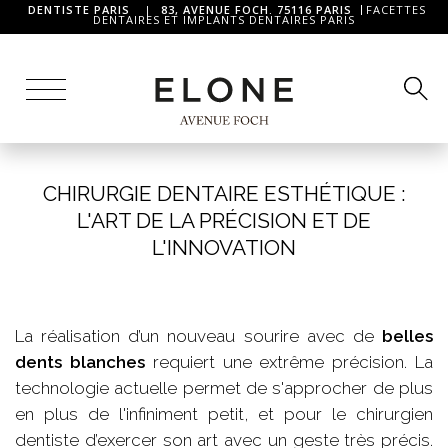
DENTISTE PARIS
|
83, AVENUE FOCH. 75116 PARIS
FACETTES
DENTAIRES ET IMPLANTS DENTAIRES PARIS
CHIRURGIE DENTAIRE ESTHÉTIQUE :
L'ART DE LA PRÉCISION ET DE
L'INNOVATION
La réalisation d’un nouveau sourire avec de
belles
dents blanches
requiert une extrême précision. La
technologie actuelle permet de s'approcher de plus
en plus de l'infiniment petit, et pour le chirurgien
dentiste d’exercer son art avec un geste très précis.