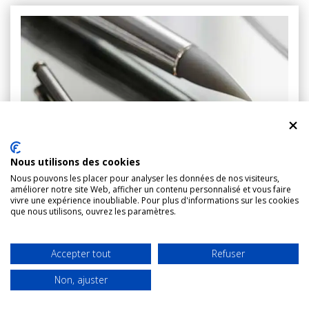
Nous utilisons des cookies
Nous pouvons les placer pour analyser les données de nos visiteurs,
améliorer notre site Web, afficher un contenu personnalisé et vous faire
vivre une expérience inoubliable. Pour plus d'informations sur les cookies
que nous utilisons, ouvrez les paramètres.
Sourire gingival
Accepter tout
Refuser
Non, ajuster
OBJECTIFS DU TRAITEMENT DU SOURIRE
WHATSAPP
RDV
APPELER