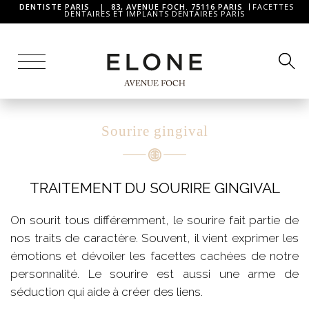
DENTISTE PARIS
|
83, AVENUE FOCH. 75116 PARIS
FACETTES
DENTAIRES ET IMPLANTS DENTAIRES PARIS
Sourire gingival
TRAITEMENT DU SOURIRE GINGIVAL
On sourit tous différemment, le sourire fait partie de
nos traits de caractère. Souvent, il vient exprimer les
émotions et dévoiler les facettes cachées de notre
personnalité. Le sourire est aussi une arme de
séduction qui aide à créer des liens.