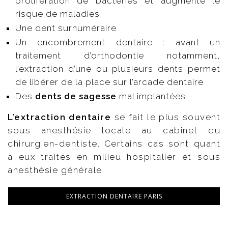
prolifération de bactéries et augmente le
risque de maladies
Une dent surnuméraire
Un encombrement dentaire : avant un
traitement d’orthodontie notamment,
l’extraction d’une ou plusieurs dents permet
de libérer de la place sur l’arcade dentaire
Des
dents de sagesse
mal implantées
L’extraction dentaire
se fait le plus souvent
sous anesthésie locale au cabinet du
chirurgien-dentiste. Certains cas sont quant
à eux traités en milieu hospitalier et sous
anesthésie générale.
EXTRACTION DENTAIRE PARIS