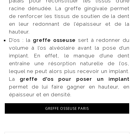
palais pour reconstituer les tissus d’une
racine dénudée. La greffe gingivale permet
de renforcer les tissus de soutien de la dent
en leur redonnant de l’épaisseur et de la
hauteur.
D’os : la
greffe osseuse
sert à redonner du
volume à l’os alvéolaire avant la pose d’un
implant. En effet, le manque d’une dent
entraîne une résorption naturelle de l’os,
lequel ne peut alors plus recevoir un implant.
La
greffe d'os pour poser un implant
permet de lui faire gagner en hauteur, en
épaisseur et en densité.
GREFFE OSSEUSE PARIS