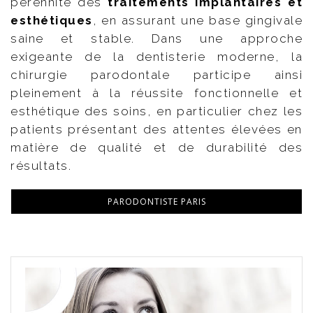
pérennité des
traitements implantaires et
esthétiques
, en assurant une base gingivale
saine et stable. Dans une approche
exigeante de la dentisterie moderne, la
chirurgie parodontale participe ainsi
pleinement à la réussite fonctionnelle et
esthétique des soins, en particulier chez les
patients présentant des attentes élevées en
matière de qualité et de durabilité des
résultats.
PARODONTISTE PARIS