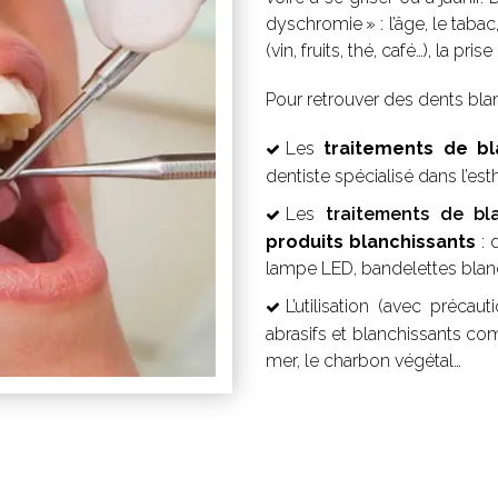
dyschromie » : l’âge, le tab
(vin, fruits, thé, café…), la p
Pour retrouver des dents blanc
Les
traitements de b
dentiste spécialisé dans l’est
Les
traitements de bla
produits blanchissants
: 
lampe LED, bandelettes blan
L’utilisation (avec précau
abrasifs et blanchissants co
mer, le charbon végétal…