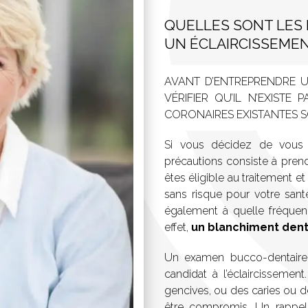
QUELLES SONT LES
UN ÉCLAIRCISSEMEN
AVANT D’ENTREPRENDRE U
VÉRIFIER QU’IL N’EXISTE
CORONAIRES EXISTANTES 
Si vous décidez de vous
précautions consiste à prendre
êtes éligible au traitement e
sans risque pour votre santé
également à quelle fréquenc
effet,
un blanchiment dentai
Un examen bucco-dentaire 
candidat à l’éclaircissemen
gencives, ou des caries ou d
être compromis. Un rappe