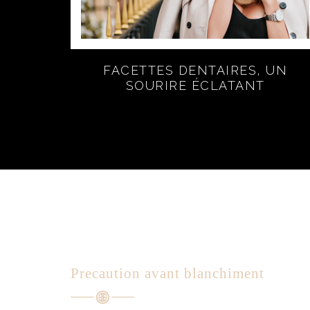
FACETTES DENTAIRES, UN
SOURIRE ÉCLATANT
Precaution avant blanchiment