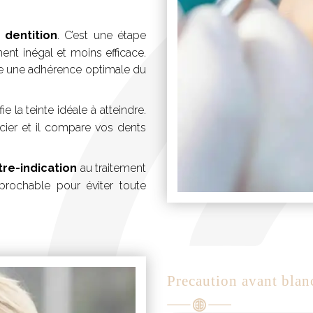
 dentition
. C’est une étape
ment inégal et moins efficace.
ise une adhérence optimale du
fie la teinte idéale à atteindre.
ncier et il compare vos dents
re-indication
au traitement
éprochable pour éviter toute
Precaution avant bla