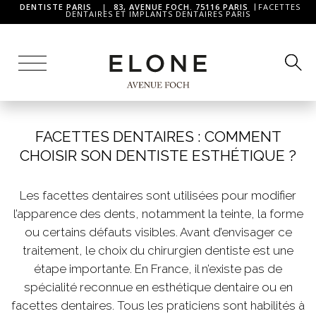
DENTISTE PARIS
|
83, AVENUE FOCH. 75116 PARIS
FACETTES
DENTAIRES ET IMPLANTS DENTAIRES PARIS
FACETTES DENTAIRES : COMMENT
CHOISIR SON DENTISTE ESTHÉTIQUE ?
Les facettes dentaires sont utilisées pour modifier
l’apparence des dents, notamment la teinte, la forme
ou certains défauts visibles. Avant d’envisager ce
traitement, le choix du chirurgien dentiste est une
étape importante. En France, il n’existe pas de
spécialité reconnue en esthétique dentaire ou en
facettes dentaires. Tous les praticiens sont habilités à