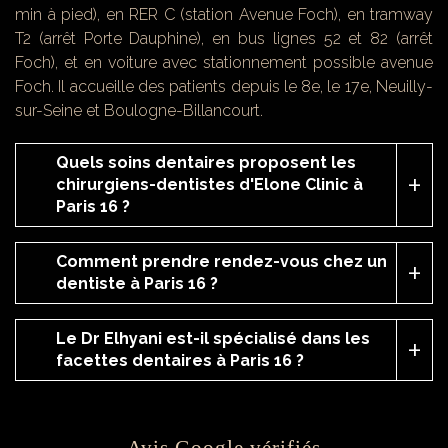
min à pied), en RER C (station Avenue Foch), en tramway
T2 (arrêt Porte Dauphine), en bus lignes 52 et 82 (arrêt
Foch), et en voiture avec stationnement possible avenue
Foch. Il accueille des patients depuis le 8e, le 17e, Neuilly-
sur-Seine et Boulogne-Billancourt.
Quels soins dentaires proposent les
chirurgiens-dentistes d'Elone Clinic à
Paris 16 ?
Comment prendre rendez-vous chez un
dentiste à Paris 16 ?
Le Dr Elhyani est-il spécialisé dans les
facettes dentaires à Paris 16 ?
Avis Google vérifiés