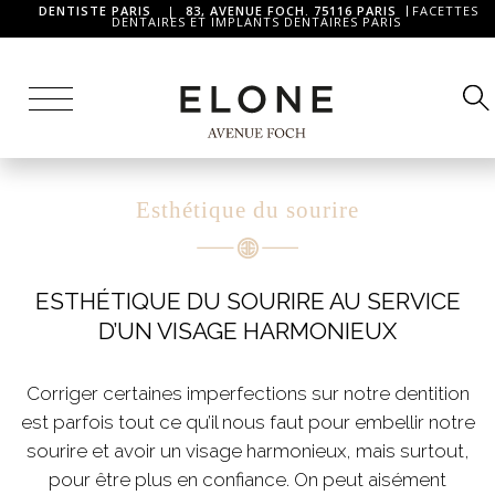
DENTISTE PARIS
|
83, AVENUE FOCH. 75116 PARIS
FACETTES
DENTAIRES ET IMPLANTS DENTAIRES PARIS
Esthétique du sourire
ESTHÉTIQUE DU SOURIRE AU SERVICE
D’UN VISAGE HARMONIEUX
Corriger certaines imperfections sur notre dentition
est parfois tout ce qu’il nous faut pour embellir notre
sourire et avoir un visage harmonieux, mais surtout,
pour être plus en confiance. On peut aisément