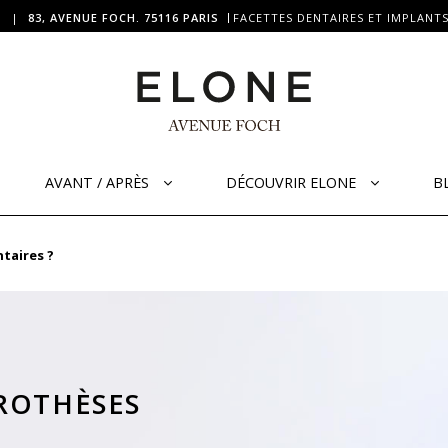
|
83, AVENUE FOCH. 75116 PARIS
FACETTES DENTAIRES ET IMPLANTS
AVANT / APRÈS
DÉCOUVRIR ELONE
B
taires ?
ROTHÈSES