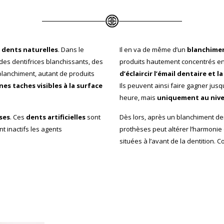
es dents naturelles
. Dans le
Il en va de même d’un
blanchimen
des dentifrices blanchissants, des
produits hautement concentrés en
lanchiment, autant de produits
d’éclaircir l’émail dentaire et l
nes taches visibles à la surface
Ils peuvent ainsi faire gagner jus
heure, mais
uniquement au nive
ses
. Ces
dents artificielles
sont
Dès lors, après un blanchiment den
t inactifs les agents
prothèses peut altérer l’harmonie 
situées à l’avant de la dentition. 