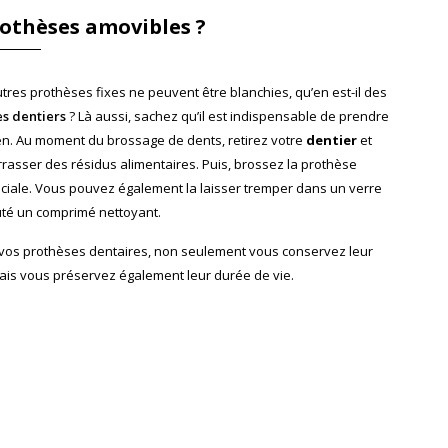
prothèses amovibles ?
utres prothèses fixes ne peuvent être blanchies, qu’en est-il des
es dentiers
? Là aussi, sachez qu’il est indispensable de prendre
en. Au moment du brossage de dents, retirez votre
dentier
et
rrasser des résidus alimentaires. Puis, brossez la prothèse
ciale. Vous pouvez également la laisser tremper dans un verre
uté un comprimé nettoyant.
 vos prothèses dentaires, non seulement vous conservez leur
 mais vous préservez également leur durée de vie.