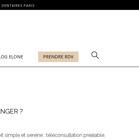
 DENTAIRES PARIS
LOG ELONE
PRENDRE RDV
ANGER ?
 simple et sereine : téléconsultation préalable,