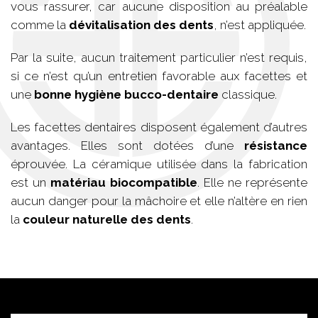
vous rassurer, car aucune disposition au préalable
comme la
dévitalisation des dents
, n’est appliquée.
Par la suite, aucun traitement particulier n’est requis,
si ce n’est qu’un entretien favorable aux facettes et
une
bonne hygiène bucco-dentaire
classique.
Les facettes dentaires disposent également d’autres
avantages. Elles sont dotées d’une
résistance
éprouvée. La céramique utilisée dans la fabrication
est un
matériau biocompatible
. Elle ne représente
aucun danger pour la mâchoire et elle n’altère en rien
la
couleur naturelle des dents
.