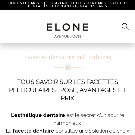
DENTISTE PARIS
|
83, AVENUE FOCH. 75116 PARIS
FACETTES
DENTAIRES ET IMPLANTS DENTAIRES PARIS
Facettes dentaires pelliculaires
TOUS SAVOIR SUR LES FACETTES
PELLICULAIRES : POSE, AVANTAGES ET
PRIX
L’esthétique dentaire
est le secret d’un sourire
harmonieux.
La
facette dentaire
constitue une solution de choix