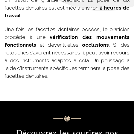
facettes dentaires est estimée à environ
2 heures de
travail
.
Une fois les facettes dentaires posées, le praticien
procède à une
vérification des mouvements
fonctionnels
et d’éventuelles
occlusions
. Si des
retouches s’avèrent nécessaires, il peut avoir recours
à des instruments adaptés à cela. Un polissage à
l’aide d’instruments spécifiques terminera la pose des
facettes dentaires.
Découvrez les sourires nos