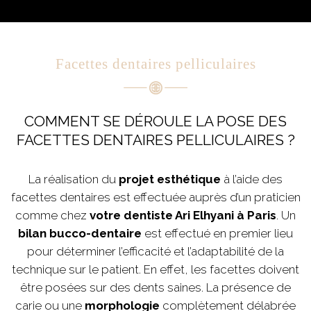
Facettes dentaires pelliculaires
COMMENT SE DÉROULE LA POSE DES
FACETTES DENTAIRES PELLICULAIRES ?
La réalisation du
projet esthétique
à l’aide des
facettes dentaires est effectuée auprès d’un praticien
comme chez
votre dentiste Ari Elhyani à Paris
. Un
bilan bucco-dentaire
est effectué en premier lieu
pour déterminer l’efficacité et l’adaptabilité de la
technique sur le patient. En effet, les facettes doivent
être posées sur des dents saines. La présence de
carie ou une
morphologie
complètement délabrée