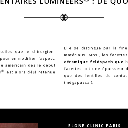
ENTAIRES LUMINEERS
: DE QUOI
Elle se distingue par la fin
tuiles que le chirurgien-
matériaux. Ainsi, les facette
pour en modifier l’aspect.
céramique feldspathique
b
hé américain dès le début
facettes ont une épaisseur d
Ⓡ
s
est alors déjà retenue
que des lentilles de contac
(mégapascal).
Next
ELONE CLINIC PARIS