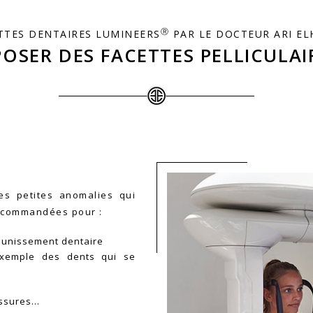
ces petites anomalies qui
 recommandées pour :
jaunissement dentaire
xemple des dents qui se
fissures…
tiques
eux et naturel.