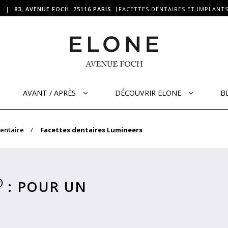
|
83, AVENUE FOCH. 75116 PARIS
FACETTES DENTAIRES ET IMPLANTS
AVANT / APRÈS
DÉCOUVRIR ELONE
B
dentaire
Facettes dentaires Lumineers
Ⓡ
: POUR UN