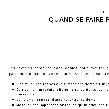
Les facettes dentaires sont idéales pour corriger 
gâchent la beauté de votre sourire. Ainsi, elles sont
Dissimuler des
taches
à la surface des dents ou un 
Corriger un
mauvais alignement
dentaire, par e
chevauchent
Combler un
espace
(diastème) entre les dents
Masquer des
imperfections
telles qu’un éclat, des 
Modifier la
taille
et la
forme
de dents jugées inesthé
Grâce aux facettes, vous retrouvez un sourire harmoni