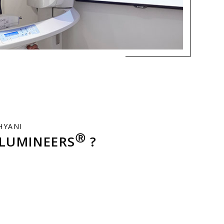
HYANI
Ⓡ
 LUMINEERS
?
cessaires :
d’empreinte
: lors d’un premier rendez-vous, le