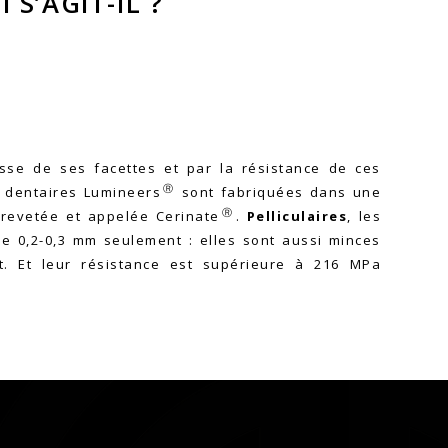
 S’AGIT-IL ?
esse de ses facettes et par la résistance de ces
Ⓡ
s dentaires Lumineers
sont fabriquées dans une
Ⓡ
revetée et appelée Cerinate
.
Pelliculaires
, les
e 0,2-0,3 mm seulement : elles sont aussi minces
t. Et leur résistance est supérieure à 216 MPa