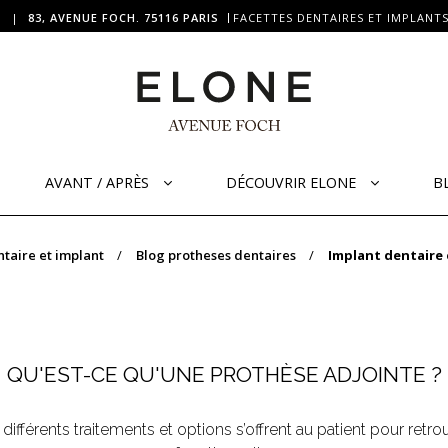
|
83, AVENUE FOCH. 75116 PARIS
FACETTES DENTAIRES ET IMPLANTS
AVANT / APRÈS
DÉCOUVRIR ELONE
B
taire et implant
Blog protheses dentaires
Implant dentaire 
QU'EST-CE QU'UNE PROTHÈSE ADJOINTE ?
ifférents traitements et options s’offrent au patient pour retro