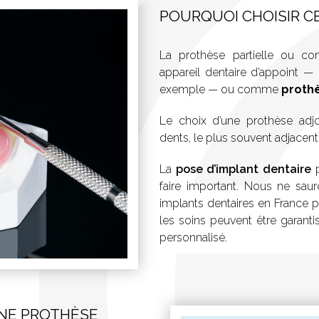
POURQUOI CHOISIR C
La prothèse partielle ou c
appareil dentaire d’appoint — 
exemple — ou comme
prothè
Le choix d’une prothèse adjo
dents, le plus souvent adjacen
La
pose d’implant dentaire
p
faire important. Nous ne saur
implants dentaires en France 
les soins peuvent être garantis
personnalisé.
UNE PROTHÈSE