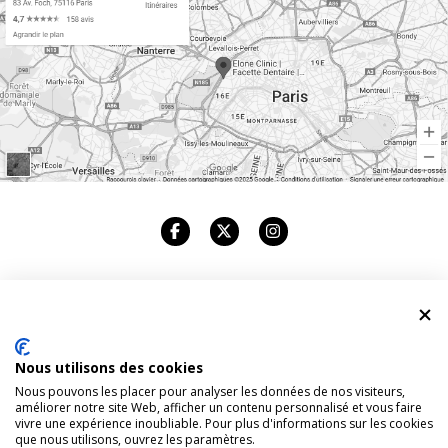
ELONE CLINIC
CABINET DENTAIRE
Nous utilisons des cookies
Nous pouvons les placer pour analyser les données de nos visiteurs,
83, AVENUE FOCH. 75116 PARIS
améliorer notre site Web, afficher un contenu personnalisé et vous faire
vivre une expérience inoubliable. Pour plus d'informations sur les cookies
que nous utilisons, ouvrez les paramètres.
TÉL : +33 1 42 96 94 94