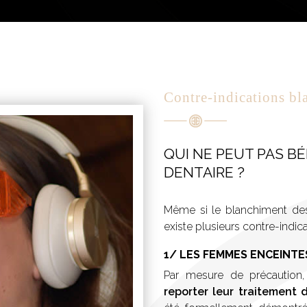
Contre-indications bl
QUI NE PEUT PAS B
DENTAIRE ?
Même si le blanchiment des
existe plusieurs contre-indi
1/ LES FEMMES ENCEINTE
Par mesure de précaution,
reporter leur traitement
été formellement démontré s