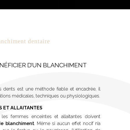
anchiment dentaire
ÉNÉFICIER D’UN BLANCHIMENT
 dents est une méthode fiable et encadrée, il
cations médicales, techniques ou physiologiques.
S ET ALLAITANTES
 les femmes enceintes et allaitantes doivent
 de blanchiment
. Même si aucun effet nocif n’a
ur le fœtus ou le nourrisson, l’utilisation de