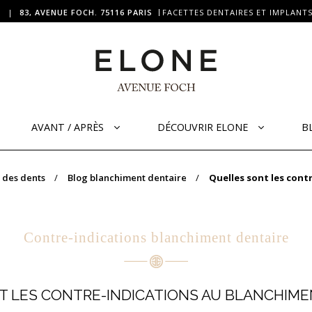
|
83, AVENUE FOCH. 75116 PARIS
FACETTES DENTAIRES ET IMPLANTS
AVANT / APRÈS
DÉCOUVRIR ELONE
B
 des dents
Blog blanchiment dentaire
Quelles sont les cont
Contre-indications blanchiment dentaire
 LES CONTRE-INDICATIONS AU BLANCHIME