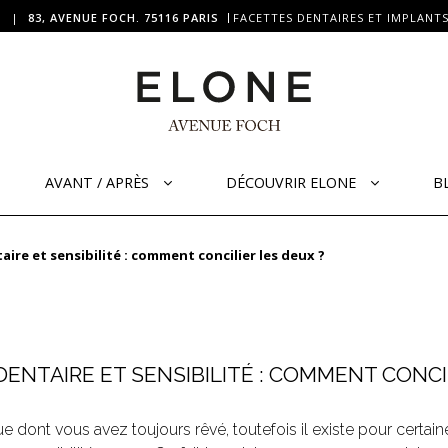
|
83, AVENUE FOCH. 75116 PARIS
FACETTES DENTAIRES ET IMPLANTS
AVANT / APRÈS
DÉCOUVRIR ELONE
B
ire et sensibilité : comment concilier les deux ?
ENTAIRE ET SENSIBILITÉ : COMMENT CONCIL
e dont vous avez toujours rêvé, toutefois il existe pour certain