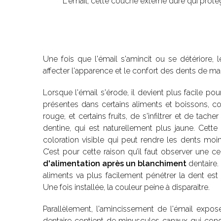
L'émail, cette couche externe dure qui protèg
Une fois que l'émail s'amincit ou se détériore
affecter l'apparence et le confort des dents de mani
Lorsque l'émail s'érode, il devient plus facile po
présentes dans certains aliments et boissons, co
rouge, et certains fruits, de s'infiltrer et de tach
dentine, qui est naturellement plus jaune. Cett
coloration visible qui peut rendre les dents moi
C’est pour cette raison qu’il faut observer une c
d'alimentation après un blanchiment
dentaire. 
aliments va plus facilement pénétrer la dent est
Une fois installée, la couleur peine à disparaitre.
Parallèlement, l'amincissement de l'émail expos
dentaire contient de minuscules canaux qui condu