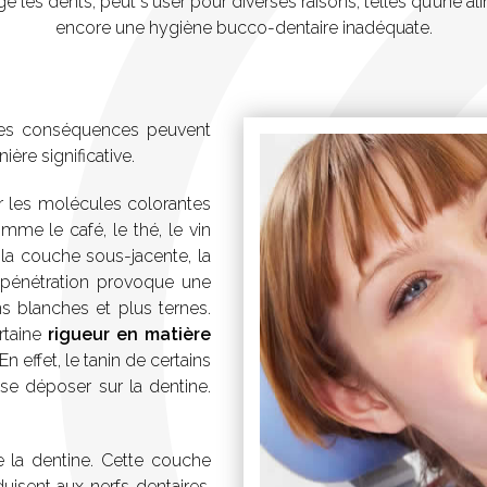
e les dents, peut s'user pour diverses raisons, telles qu’une a
encore une hygiène bucco-dentaire inadéquate.
, les conséquences peuvent
ère significative.
ur les molécules colorantes
mme le café, le thé, le vin
er la couche sous-jacente, la
e pénétration provoque une
ns blanches et plus ternes.
ertaine
rigueur en matière
En effet, le tanin de certains
 se déposer sur la dentine.
e la dentine. Cette couche
isent aux nerfs dentaires.