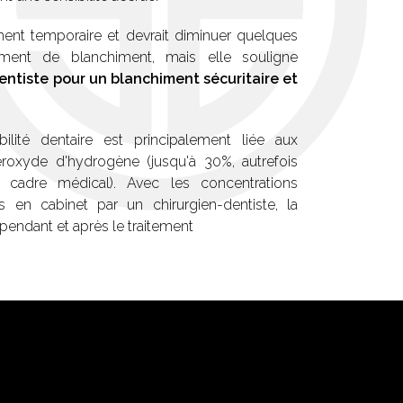
ement temporaire et devrait diminuer quelques
ement de blanchiment, mais elle souligne
entiste pour un blanchiment sécuritaire et
ilité dentaire est principalement liée aux
roxyde d'hydrogène (jusqu'à 30%, autrefois
s cadre médical). Avec les concentrations
 en cabinet par un chirurgien-dentiste, la
e pendant et après le traitement