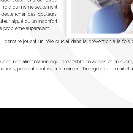
, le froid ou même seulement
t déclencher des douleurs.
uleur aiguë ou un inconfort
de problème auparavant.
l dentaire jouent un rôle crucial dans la prévention à la fois 
es, une alimentation équilibrée faible en acides et en sucre, 
ions, peuvent contribuer à maintenir l'intégrité de l'émail et à