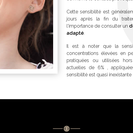
Cette sensibilité est général
jours après la fin du trait
l'importance de consulter un
d
adapté
.
Il est à noter que la sensib
concentrations élevées en pe
pratiquées ou utilisées hor
actuelles de 6% , appliquées
sensibilité est quasi inexistant