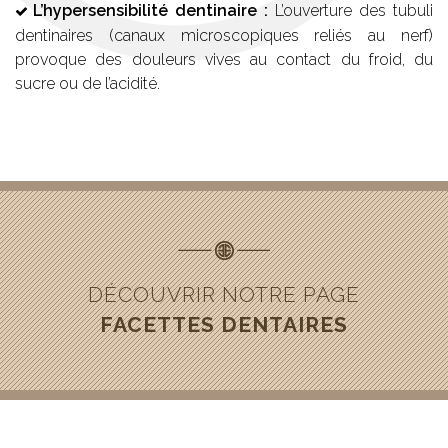
L’
hypersensibilité dentinaire
:
L’ouverture des tubuli
dentinaires (canaux microscopiques reliés au nerf)
provoque des douleurs vives au contact du froid, du
sucre ou de l’acidité.
DÉCOUVRIR NOTRE PAGE
FACETTES DENTAIRES