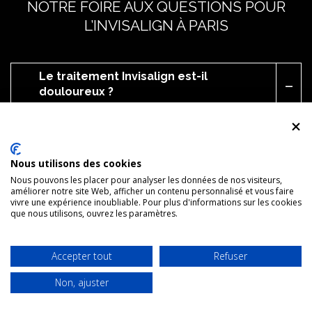
NOTRE FOIRE AUX QUESTIONS POUR
L’INVISALIGN À PARIS
Le traitement Invisalign est-il
douloureux ?
Non, il est très bien toléré. Vous ressentirez peut-être une
légère tension ou un inconfort lors du changement de
gouttière, preuve que les dents bougent, mais cela
Nous utilisons des cookies
disparaît en quelques jours.
Nous pouvons les placer pour analyser les données de nos visiteurs,
améliorer notre site Web, afficher un contenu personnalisé et vous faire
vivre une expérience inoubliable. Pour plus d'informations sur les cookies
Combien de temps faut-il porter les
que nous utilisons, ouvrez les paramètres.
gouttières ?
Accepter tout
Refuser
Comment entretenir ses gouttières ?
Non, ajuster
WHATSAPP
RDV
APPELER
Le résultat est-il durable ?