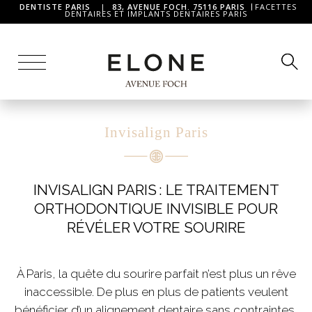
DENTISTE PARIS
|
83, AVENUE FOCH. 75116 PARIS
FACETTES
DENTAIRES ET IMPLANTS DENTAIRES PARIS
Invisalign Paris
INVISALIGN PARIS : LE TRAITEMENT
ORTHODONTIQUE INVISIBLE POUR
RÉVÉLER VOTRE SOURIRE
À Paris, la quête du sourire parfait n’est plus un rêve
inaccessible. De plus en plus de patients veulent
bénéficier d’un alignement dentaire sans contraintes,