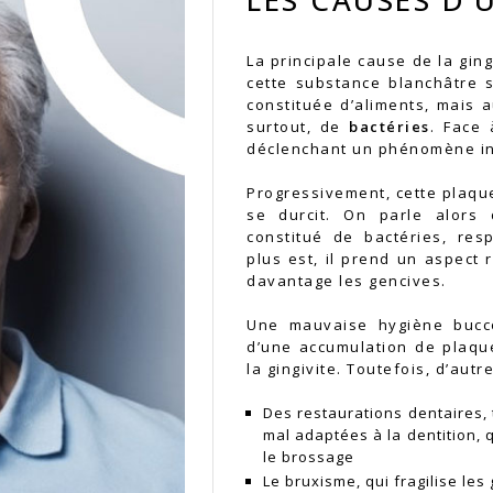
La principale cause de la ging
cette substance blanchâtre s
constituée d’aliments, mais a
surtout, de
bactéries
. Face 
déclenchant un phénomène in
Progressivement, cette plaque
se durcit. On parle alor
constitué de bactéries, res
plus est, il prend un aspect 
davantage les gencives.
Une mauvaise hygiène bucco-
d’une accumulation de plaque
la gingivite. Toutefois, d’aut
Des restaurations dentaires,
mal adaptées à la dentition, 
le brossage
Le bruxisme, qui fragilise les