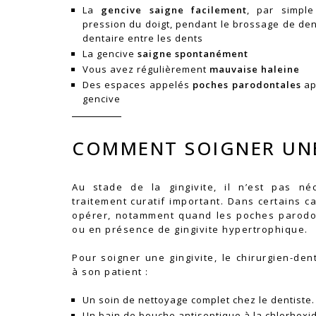
La
gencive
saigne facilement
, par simple
pression du doigt, pendant le brossage de den
dentaire entre les dents
La gencive
saigne spontanément
Vous avez régulièrement
mauvaise haleine
Des espaces appelés
poches parodontales
ap
gencive
COMMENT SOIGNER UNE
Au stade de la gingivite, il n’est pas né
traitement curatif important. Dans certains ca
opérer, notamment quand les poches parodo
ou en présence de gingivite hypertrophique.
Pour soigner une gingivite, le chirurgien-de
à son patient :
Un soin de nettoyage complet chez le dentiste.
Un bain de bouche antiseptique à la chlorhexi