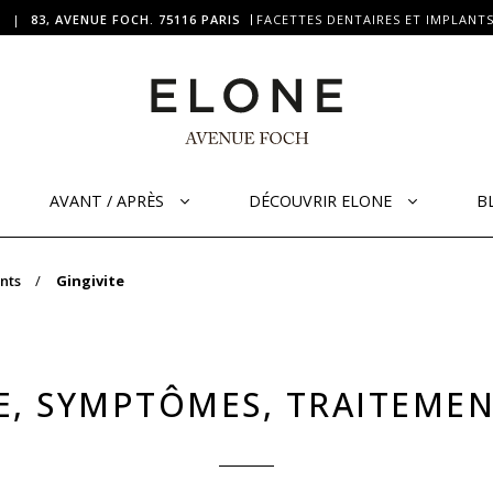
|
83, AVENUE FOCH. 75116 PARIS
FACETTES DENTAIRES ET IMPLANTS
AVANT / APRÈS
DÉCOUVRIR ELONE
B
nts
Gingivite
SE, SYMPTÔMES, TRAITEME