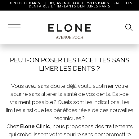
DENTISTE PARIS
|
83, AVENUE FOCH. 75116 PARIS
FACETTES
DENTAIRES ET IMPLANTS DENTAIRES PARIS
PEUT-ON POSER DES FACETTES SANS
LIMER LES DENTS ?
Vous avez sans doute déjà voulu sublimer votre
sourire sans altérer la santé de vos dents. Est-ce
vraiment possible ? Quels sont les indications, les
limites ainsi que les bénéfices réels de ces nouvelles
techniques ?
Chez
Elone Clinic
, nous proposons des traitements
qui embellissent votre sourire sans compromettre