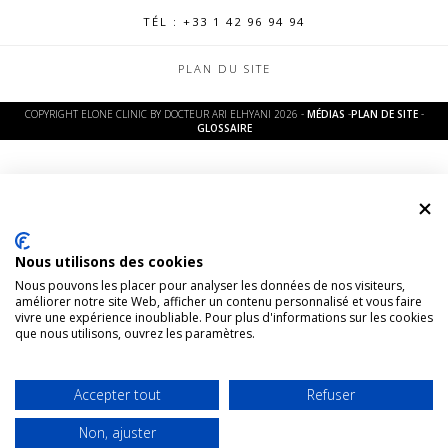
TÉL : +33 1 42 96 94 94
PLAN DU SITE
COPYRIGHT
ELONE CLINIC BY DOCTEUR ARI ELHYANI 2026 -
MÉDIAS
-
PLAN DE SITE
-
GLOSSAIRE
Nous utilisons des cookies
Nous pouvons les placer pour analyser les données de nos visiteurs,
améliorer notre site Web, afficher un contenu personnalisé et vous faire
vivre une expérience inoubliable. Pour plus d'informations sur les cookies
que nous utilisons, ouvrez les paramètres.
Accepter tout
Refuser
Non, ajuster
WHATSAPP
RDV
APPELER