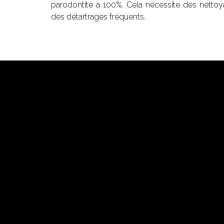
parodontite à 100%. Cela nécessite des nettoy
des détartrages fréquents.