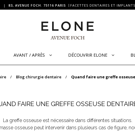
|
83, AVENUE FOCH. 75116 PARIS
FACETTES DENTAIRES ET IMPLANTS
AVANT / APRÈS
DÉCOUVRIR ELONE
B
aire
Blog chirurgie dentaire
Quand faire une greffe osseuse
UAND FAIRE UNE GREFFE OSSEUSE DENTAIRE
La greffe osseuse est nécessaire dans différentes situations.
a masse osseuse peut intervenir dans plusieurs cas de figure, no