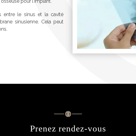
 osseuse pour l'implant.
 entre le sinus et la cavité
brane sinusienne. Cela peut
ons.
Prenez rendez-vous