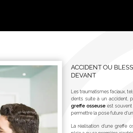
ACCIDENT OU BLES
DEVANT
Les traumatismes faciaux, tel
dents suite à un accident,
greffe osseuse
est souvent r
permettre la pose future d'un
La réalisation d’une greffe 